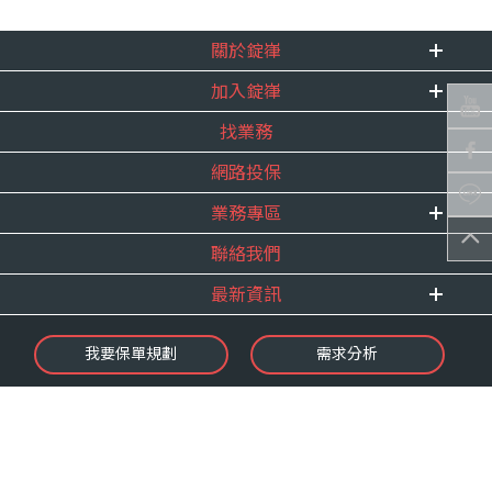
關於錠嵂
加入錠嵂
企業資訊
找業務
重要事跡
內勤招聘
得獎紀錄
網路投保
精英招募
服務宣言
年度增員計畫
業務專區
合作夥伴
聯絡我們
E 線資源網
最新資訊
最新消息
我要保單規劃
需求分析
錠嵂焦點
保險介紹
微型保險專區
影音頻道
業務資源分享
金融友善服務
快速了解錠嵂
保單權益保障專案
隱私權聲明