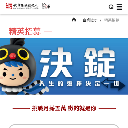
⌕
企業徵才
精英招募
精英招募
挑戰月薪五萬 徵的就是你