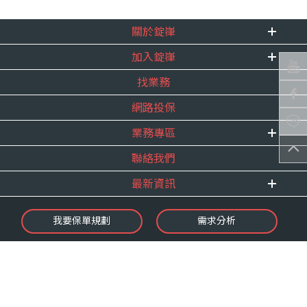
關於錠嵂
加入錠嵂
企業資訊
找業務
重要事跡
內勤招聘
得獎紀錄
網路投保
精英招募
服務宣言
年度增員計畫
業務專區
合作夥伴
聯絡我們
E 線資源網
最新資訊
最新消息
我要保單規劃
需求分析
錠嵂焦點
保險介紹
微型保險專區
影音頻道
業務資源分享
金融友善服務
快速了解錠嵂
保單權益保障專案
隱私權聲明