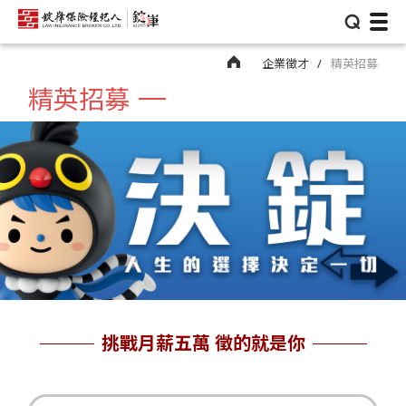
⌕
企業徵才
精英招募
精英招募
挑戰月薪五萬 徵的就是你