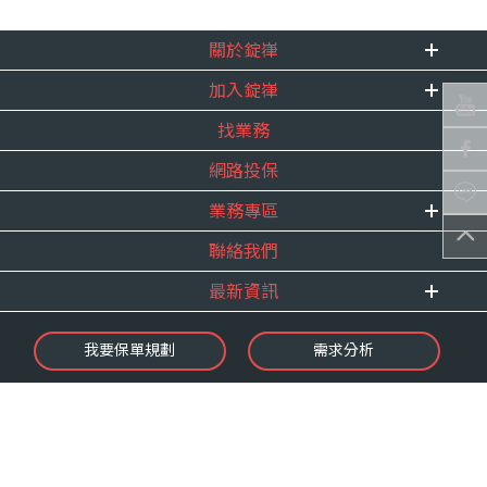
關於錠嵂
加入錠嵂
企業資訊
找業務
重要事跡
內勤招聘
得獎紀錄
網路投保
精英招募
服務宣言
年度增員計畫
業務專區
合作夥伴
聯絡我們
E 線資源網
最新資訊
最新消息
我要保單規劃
需求分析
錠嵂焦點
保險介紹
微型保險專區
影音頻道
業務資源分享
金融友善服務
快速了解錠嵂
保單權益保障專案
隱私權聲明