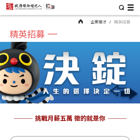
⌕
企業徵才
精英招募
精英招募
挑戰月薪五萬 徵的就是你