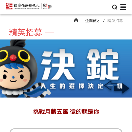
⌕
企業徵才
精英招募
精英招募
挑戰月薪五萬 徵的就是你