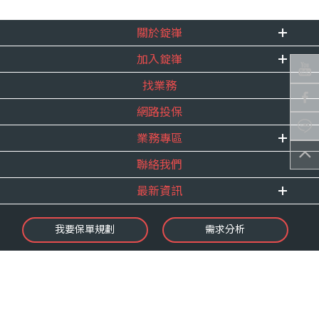
關於錠嵂
加入錠嵂
企業資訊
找業務
重要事跡
內勤招聘
得獎紀錄
網路投保
精英招募
服務宣言
年度增員計畫
業務專區
合作夥伴
聯絡我們
E 線資源網
最新資訊
最新消息
我要保單規劃
需求分析
錠嵂焦點
保險介紹
微型保險專區
影音頻道
業務資源分享
金融友善服務
快速了解錠嵂
保單權益保障專案
隱私權聲明