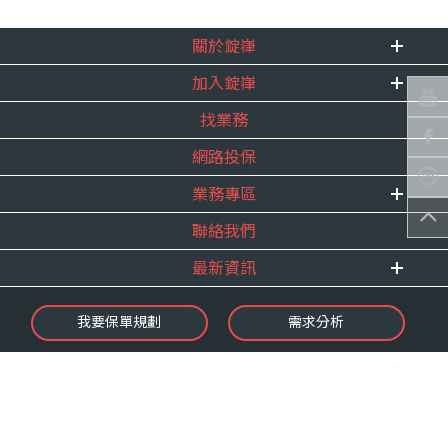
關於錠嵂
加入錠嵂
企業資訊
找業務
重要事跡
內勤招聘
得獎紀錄
網路投保
精英招募
服務宣言
年度增員計畫
業務專區
合作夥伴
聯絡我們
E 線資源網
最新資訊
最新消息
我要保單規劃
需求分析
錠嵂焦點
保險介紹
微型保險專區
影音頻道
業務資源分享
金融友善服務
快速了解錠嵂
保單權益保障專案
隱私權聲明