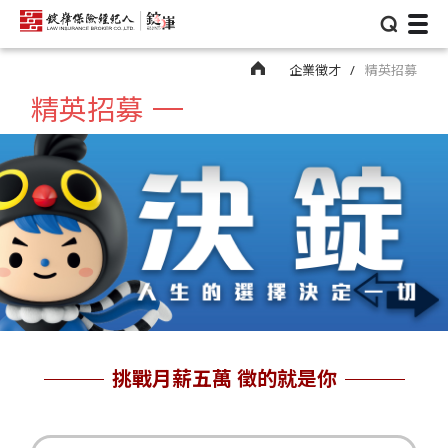
⌕
企業徵才
精英招募
精英招募
挑戰月薪五萬 徵的就是你