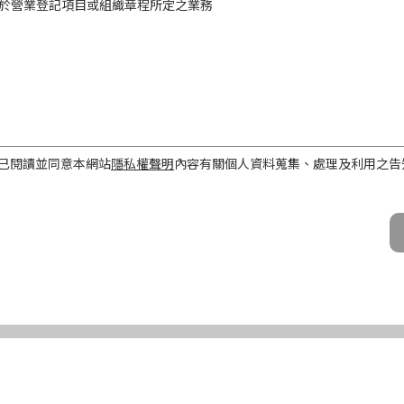
於營業登記項目或組織章程所定之業務
工作屬性
已閱讀並同意本網站
隱私權聲明
內容有關個人資料蒐集、處理及利用之告
話、Email及地址）
期間、地區、對象及方式
之目的存續期間及依法令規定應為保存之期間。
民國境內。
公司及所屬業務員、錠嵂公司合作廠商、依法有調查權機關或金融監理機
化機器或其他非自動化之方式。
第三條規定得行使之權利及方式
使之權利
公司向 台端所蒐集之個人資料，得向錠嵂公司行使下列權利，除法令另