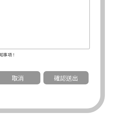
知事項！
關。
有規定或履行契約所必要外，錠嵂公司不得