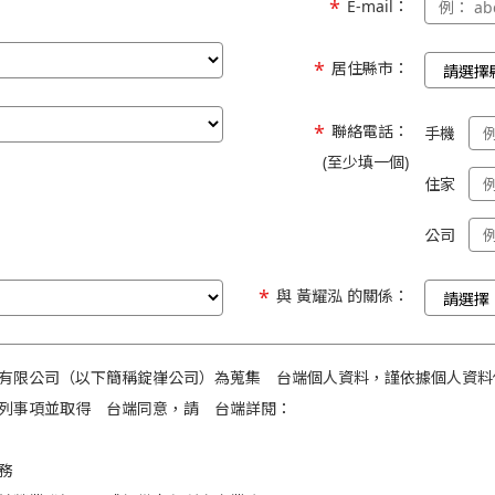
E-mail：
居住縣市：
聯絡電話：
手機
(至少填一個)
住家
公司
與 黃耀泓 的關係：
有限公司（以下簡稱錠嵂公司）為蒐集 台端個人資料，謹依據個人資料
列事項並取得 台端同意，請 台端詳閱：
務