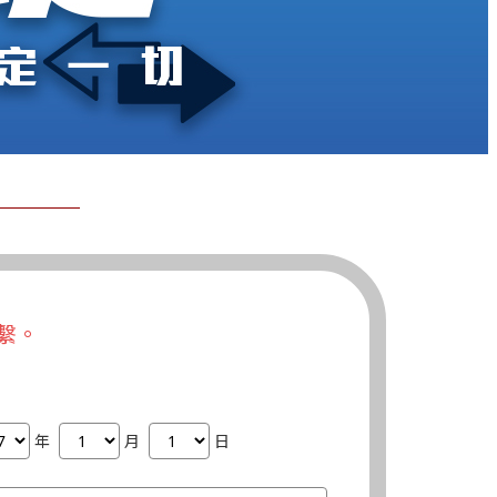
繫。
年
月
日