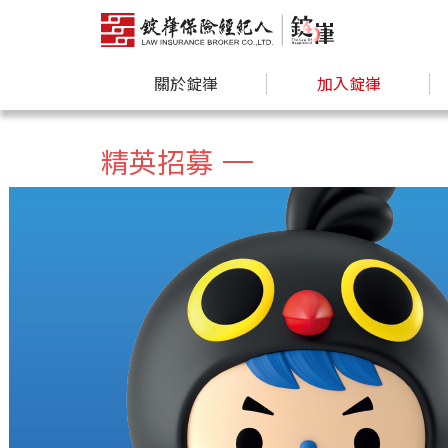
關於錠嵂
加入錠嵂
精英招募