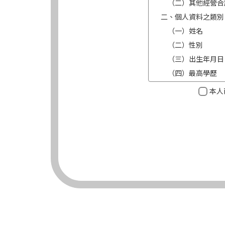
（二）其他經營合
二、個人資料之類別
（一）姓名
（二）性別
（三）出生年月日
（四）最高學歷
（五）目前職業及
本人
（六）連絡方式（電
三、個人資料利用之
（一）期間：蒐集
（二）地區：中華
（三）對象：錠嵂
（四）方式：自動
四、當事人依個資法
（一）當事人得行
台端就錠嵂