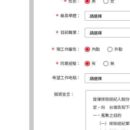
性別：
男
女
最高學歷：
目前職業：
現工作屬性：
內勤
外勤
同業經驗：
有
無
希望工作地點：
個資宣言：
錠嵂保險經紀人股份
定，向 台端告知下
一、蒐集之目的
（一）保險經紀業