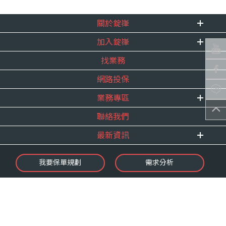
關於錠嵂
加入錠嵂
企業資訊
找業務
重要事跡
內勤招聘
得獎紀錄
網路投保
精英招募
服務宣言
年度增員計畫
業務專區
合作夥伴
聯絡我們
E 線資源網
最新資訊
最新消息
我要保單規劃
需求分析
錠嵂焦點
保險介紹
微型保險專區
影音頻道
業務資源分享
金融友善服務
快速了解錠嵂
保單權益保障專案
隱私權聲明