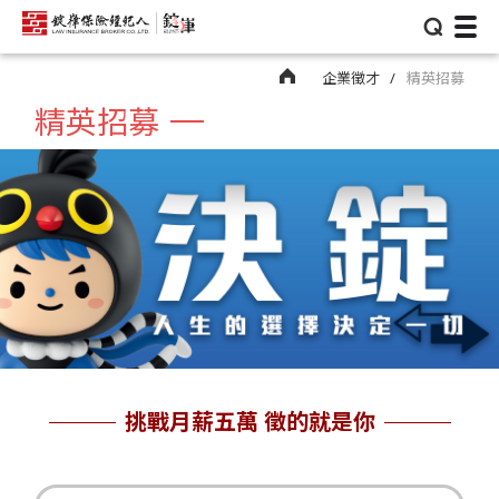
⌕
企業徵才
精英招募
精英招募
挑戰月薪五萬 徵的就是你