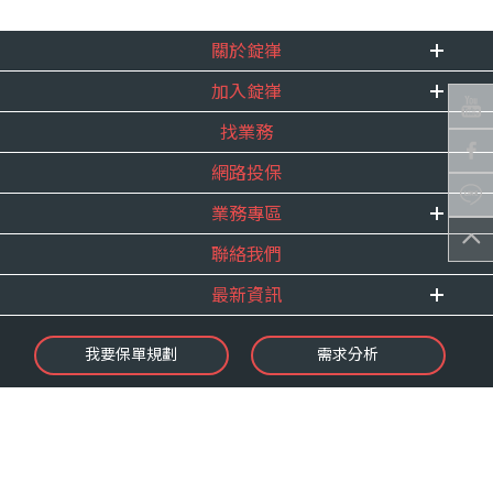
關於錠嵂
加入錠嵂
企業資訊
找業務
重要事跡
內勤招聘
得獎紀錄
網路投保
精英招募
服務宣言
年度增員計畫
業務專區
合作夥伴
聯絡我們
E 線資源網
最新資訊
最新消息
我要保單規劃
需求分析
錠嵂焦點
保險介紹
微型保險專區
影音頻道
業務資源分享
金融友善服務
快速了解錠嵂
保單權益保障專案
隱私權聲明