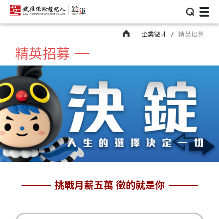
⌕
企業徵才
精英招募
精英招募
挑戰月薪五萬 徵的就是你