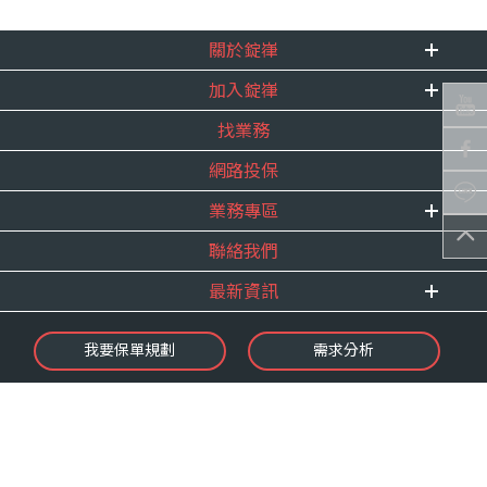
關於錠嵂
加入錠嵂
企業資訊
找業務
重要事跡
內勤招聘
得獎紀錄
網路投保
精英招募
服務宣言
年度增員計畫
業務專區
合作夥伴
聯絡我們
E 線資源網
最新資訊
最新消息
我要保單規劃
需求分析
錠嵂焦點
保險介紹
微型保險專區
影音頻道
業務資源分享
金融友善服務
快速了解錠嵂
保單權益保障專案
隱私權聲明