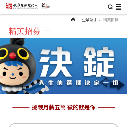
⌕
企業徵才
精英招募
精英招募
挑戰月薪五萬 徵的就是你