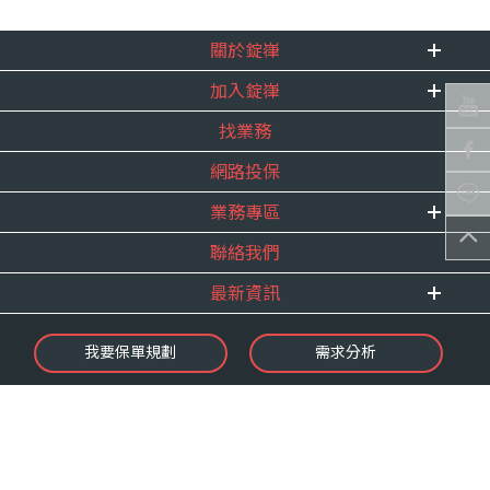
關於錠嵂
加入錠嵂
企業資訊
找業務
重要事跡
內勤招聘
得獎紀錄
網路投保
精英招募
服務宣言
年度增員計畫
業務專區
合作夥伴
聯絡我們
E 線資源網
最新資訊
最新消息
我要保單規劃
需求分析
錠嵂焦點
保險介紹
微型保險專區
影音頻道
業務資源分享
金融友善服務
快速了解錠嵂
保單權益保障專案
隱私權聲明