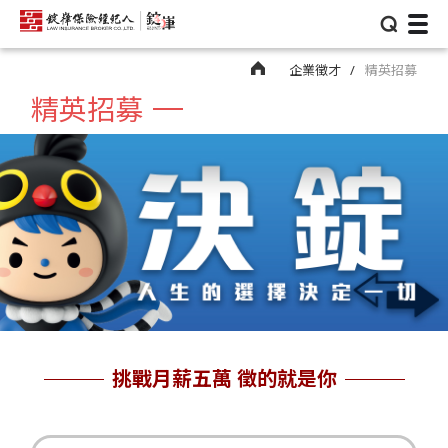
⌕
企業徵才
精英招募
精英招募
挑戰月薪五萬 徵的就是你