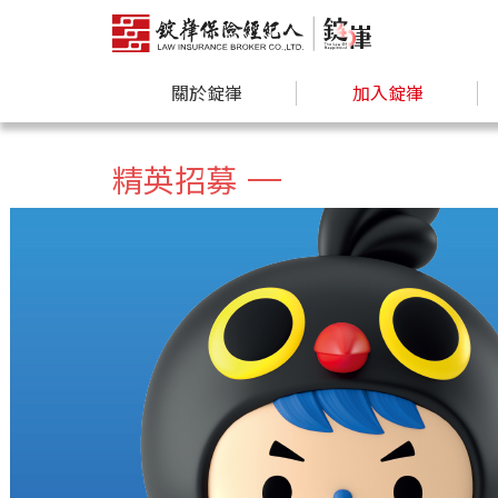
關於錠嵂
加入錠嵂
精英招募