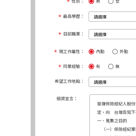
性別：
男
女
最高學歷：
目前職業：
現工作屬性：
內勤
外勤
同業經驗：
有
無
希望工作地點：
個資宣言：
錠嵂保險經紀人股份
定，向 台端告知下
一、蒐集之目的
（一）保險經紀業