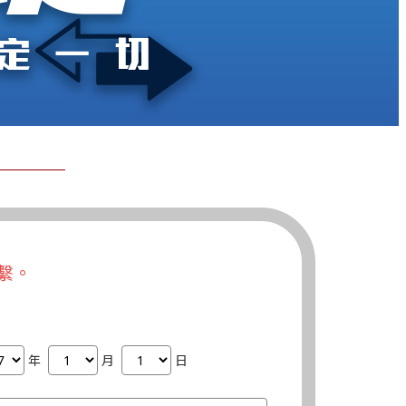
繫。
年
月
日