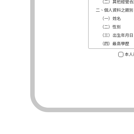
（二）其他經營合
二、個人資料之類別
（一）姓名
（二）性別
（三）出生年月日
（四）最高學歷
（五）目前職業及
本人
（六）連絡方式（電
三、個人資料利用之
（一）期間：蒐集
（二）地區：中華
（三）對象：錠嵂
（四）方式：自動
四、當事人依個資法
（一）當事人得行
台端就錠嵂