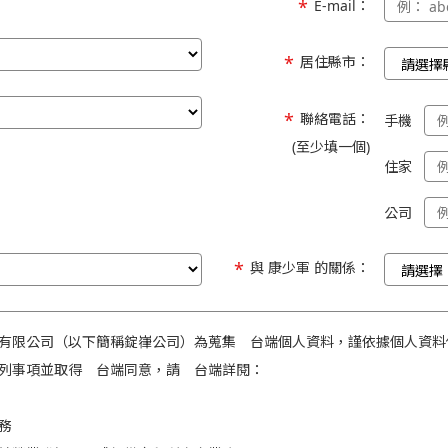
E-mail：
居住縣市：
聯絡電話：
手機
(至少填一個)
住家
公司
與 康少軍 的關係：
有限公司（以下簡稱錠嵂公司）為蒐集 台端個人資料，謹依據個人資料
列事項並取得 台端同意，請 台端詳閱：
務