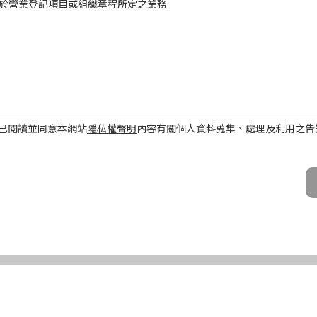
於營業登記項目或組織章程所定之業務
工作屬性
已閱讀並同意本網站
隱私權聲明
內容有關個人資料蒐集、處理及利用之告
話、Email及地址）
期間、地區、對象及方式
之目的存續期間及依法令規定應為保存之期間。
民國境內。
公司及所屬業務員、錠嵂公司合作廠商、依法有調查權機關或金融監理機
化機器或其他非自動化之方式。
第三條規定得行使之權利及方式
使之權利
公司向 台端所蒐集之個人資料，得向錠嵂公司行使下列權利，除法令另