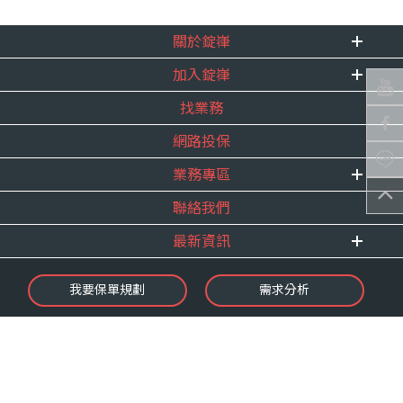
關於錠嵂
加入錠嵂
企業資訊
找業務
重要事跡
內勤招聘
得獎紀錄
網路投保
精英招募
服務宣言
年度增員計畫
業務專區
合作夥伴
聯絡我們
E 線資源網
最新資訊
最新消息
我要保單規劃
需求分析
錠嵂焦點
保險介紹
微型保險專區
影音頻道
業務資源分享
金融友善服務
快速了解錠嵂
保單權益保障專案
隱私權聲明