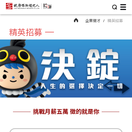
⌕
企業徵才
精英招募
精英招募
挑戰月薪五萬 徵的就是你