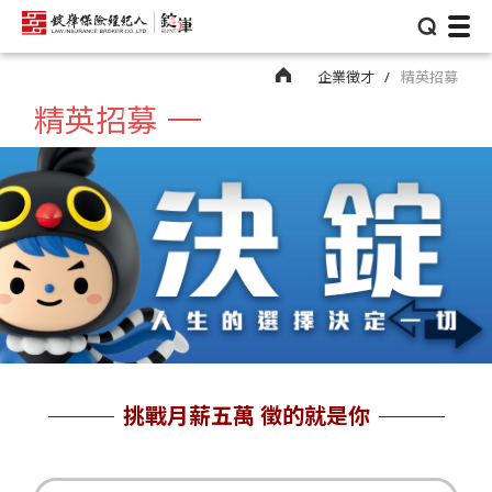
⌕
企業徵才
精英招募
精英招募
挑戰月薪五萬 徵的就是你