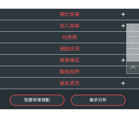
關於錠嵂
加入錠嵂
企業資訊
找業務
重要事跡
內勤招聘
得獎紀錄
網路投保
精英招募
服務宣言
年度增員計畫
業務專區
合作夥伴
聯絡我們
E 線資源網
最新資訊
最新消息
我要保單規劃
需求分析
錠嵂焦點
保險介紹
微型保險專區
影音頻道
業務資源分享
金融友善服務
快速了解錠嵂
保單權益保障專案
隱私權聲明