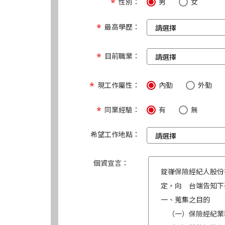
性別：
男
女
最高學歷：
目前職業：
現工作屬性：
內勤
外勤
同業經驗：
有
無
希望工作地點：
個資宣言：
錠嵂保險經紀人股份
定，向 台端告知下
一、蒐集之目的
（一）保險經紀業