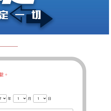
繫。
年
月
日