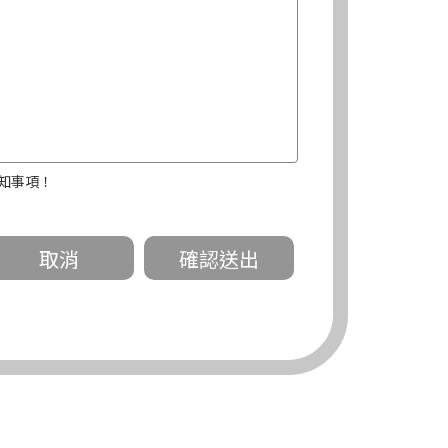
知事項！
關。
有規定或履行契約所必要外，錠嵂公司不得