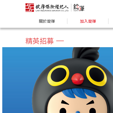
關於錠嵂
加入錠嵂
精英招募