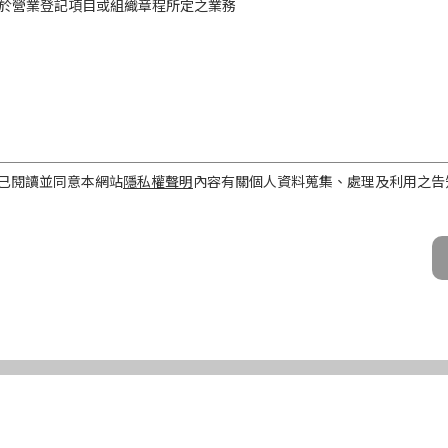
於營業登記項目或組織章程所定之業務
工作屬性
已閱讀並同意本網站
隱私權聲明
內容有關個人資料蒐集、處理及利用之告
話、Email及地址）
期間、地區、對象及方式
之目的存續期間及依法令規定應為保存之期間。
民國境內。
公司及所屬業務員、錠嵂公司合作廠商、依法有調查權機關或金融監理機
化機器或其他非自動化之方式。
第三條規定得行使之權利及方式
使之權利
公司向 台端所蒐集之個人資料，得向錠嵂公司行使下列權利，除法令另