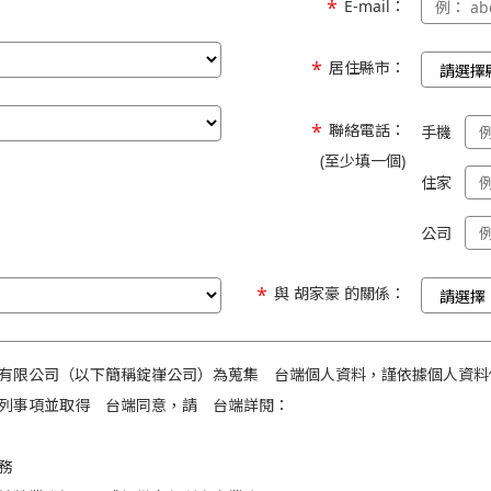
E-mail：
居住縣市：
聯絡電話：
手機
(至少填一個)
住家
公司
與 胡家豪 的關係：
有限公司（以下簡稱錠嵂公司）為蒐集 台端個人資料，謹依據個人資料
列事項並取得 台端同意，請 台端詳閱：
務