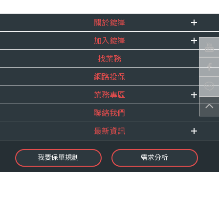
關於錠嵂
加入錠嵂
企業資訊
找業務
重要事跡
內勤招聘
得獎紀錄
網路投保
精英招募
服務宣言
年度增員計畫
業務專區
合作夥伴
聯絡我們
E 線資源網
最新資訊
最新消息
我要保單規劃
需求分析
錠嵂焦點
保險介紹
微型保險專區
影音頻道
業務資源分享
金融友善服務
快速了解錠嵂
保單權益保障專案
隱私權聲明