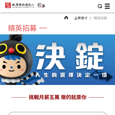
⌕
企業徵才
精英招募
精英招募
挑戰月薪五萬 徵的就是你