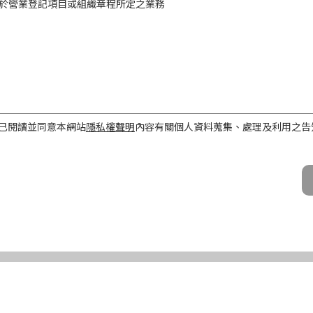
於營業登記項目或組織章程所定之業務
工作屬性
已閱讀並同意本網站
隱私權聲明
內容有關個人資料蒐集、處理及利用之告
話、Email及地址）
期間、地區、對象及方式
之目的存續期間及依法令規定應為保存之期間。
民國境內。
公司及所屬業務員、錠嵂公司合作廠商、依法有調查權機關或金融監理機
化機器或其他非自動化之方式。
第三條規定得行使之權利及方式
使之權利
公司向 台端所蒐集之個人資料，得向錠嵂公司行使下列權利，除法令另