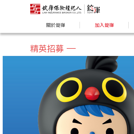
關於錠嵂
加入錠嵂
精英招募