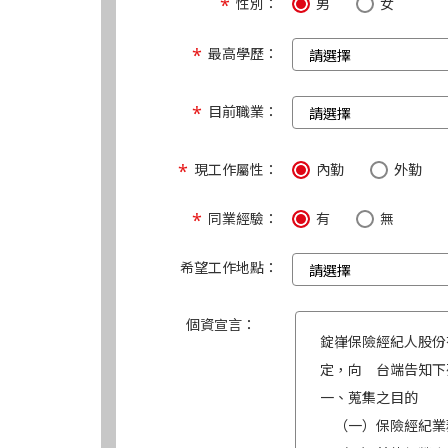
性別：
男
女
最高學歷：
目前職業：
現工作屬性：
內勤
外勤
同業經驗：
有
無
希望工作地點：
個資宣言：
錠嵂保險經紀人股份
定，向 台端告知下
一、蒐集之目的
（一）保險經紀業