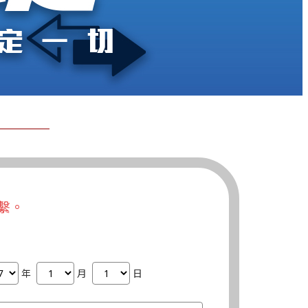
繫。
年
月
日