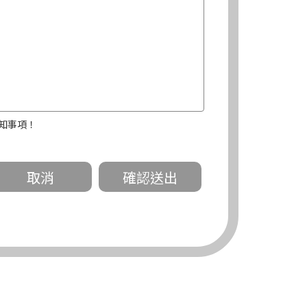
知事項！
關。
有規定或履行契約所必要外，錠嵂公司不得