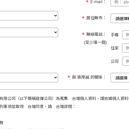
E-mail：
居住縣市：
聯絡電話：
手機
(至少填一個)
住家
公司
與 張厚誠 的關係：
有限公司（以下簡稱錠嵂公司）為蒐集 台端個人資料，謹依據個人資料
列事項並取得 台端同意，請 台端詳閱：
務