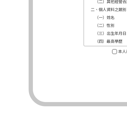
（二）其他經營合
二、個人資料之類別
（一）姓名
（二）性別
（三）出生年月日
（四）最高學歷
（五）目前職業及
本人
（六）連絡方式（電
三、個人資料利用之
（一）期間：蒐集
（二）地區：中華
（三）對象：錠嵂
（四）方式：自動
四、當事人依個資法
（一）當事人得行
台端就錠嵂