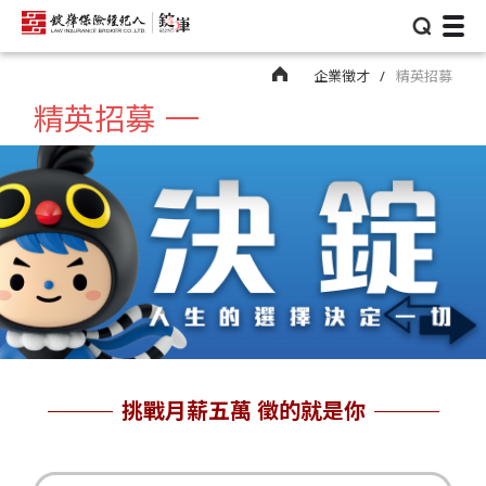
⌕
企業徵才
精英招募
精英招募
挑戰月薪五萬 徵的就是你