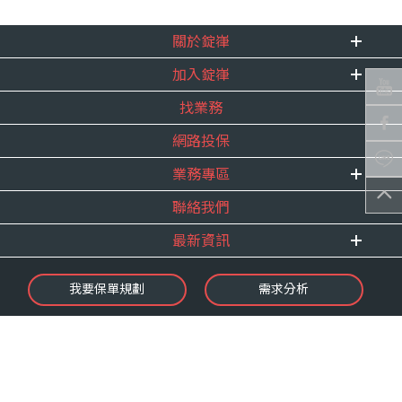
關於錠嵂
加入錠嵂
企業資訊
找業務
重要事跡
內勤招聘
得獎紀錄
網路投保
精英招募
服務宣言
年度增員計畫
業務專區
合作夥伴
聯絡我們
E 線資源網
最新資訊
最新消息
我要保單規劃
需求分析
錠嵂焦點
保險介紹
微型保險專區
影音頻道
業務資源分享
金融友善服務
快速了解錠嵂
保單權益保障專案
隱私權聲明