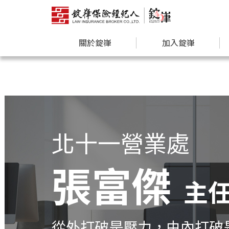
關於錠嵂
加入錠嵂
北十一營業處
張富傑
主
從外打破是壓力，由內打破