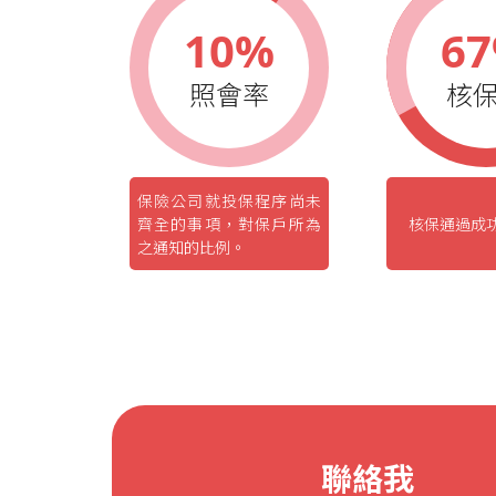
10%
6
照會率
核
保險公司就投保程序尚未
齊全的事項，對保戶所為
核保通過成
之通知的比例。
聯絡我