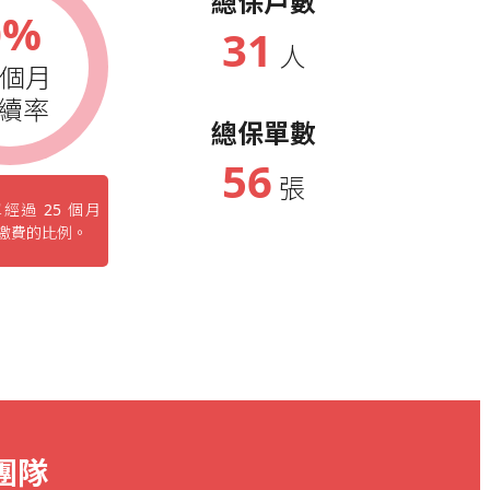
總保戶數
0%
31
人
5個月
續率
總保單數
56
張
經過 25 個月
繳費的比例。
團隊