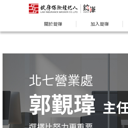
關於錠嵂
加入錠嵂
北七營業處
郭覲瑋
主
選擇比努力更重要