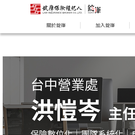
關於錠嵂
加入錠嵂
台中營業處
洪愷岑
主
保險數位化｜團隊系統化｜