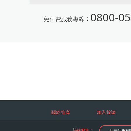
0800-05
免付費服務專線：
關於錠嵂
加入錠嵂
快速服務：
我要保單規