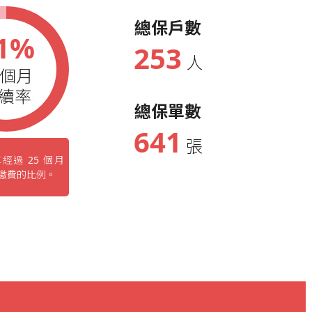
總保戶數
1%
253
人
5個月
續率
總保單數
641
張
經過 25 個月
繳費的比例。