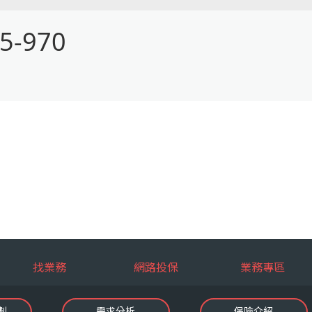
5-970
找業務
網路投保
業務專區
劃
需求分析
保險介紹