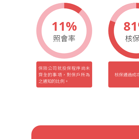
11%
8
照會率
核
保險公司就投保程序尚未
齊全的事項，對保戶所為
核保通過成
之通知的比例。