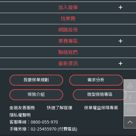
加入錠嵂
企業資訊
找業務
重要事跡
內勤招聘
得獎紀錄
網路投保
精英招募
服務宣言
年度增員計畫
業務專區
合作夥伴
聯絡我們
E 線資源網
最新資訊
最新消息
我要保單規劃
需求分析
錠嵂焦點
保險介紹
微型保險專區
影音頻道
業務資源分享
金融友善服務
快速了解錠嵂
保單權益保障專案
隱私權聲明
客服專線：0800-055-970
手機另撥：02-25455970 (付費電話)