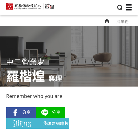
⌕
找業務
中二營業處
羅楷煌
襄理
Remember who you are
我想要網路投保