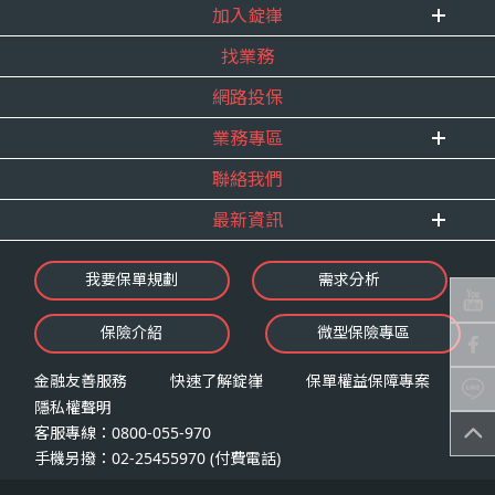
加入錠嵂
企業資訊
找業務
重要事跡
內勤招聘
得獎紀錄
網路投保
精英招募
服務宣言
年度增員計畫
業務專區
合作夥伴
聯絡我們
E 線資源網
最新資訊
最新消息
我要保單規劃
需求分析
錠嵂焦點
保險介紹
微型保險專區
影音頻道
業務資源分享
金融友善服務
快速了解錠嵂
保單權益保障專案
隱私權聲明
客服專線：0800-055-970
手機另撥：02-25455970 (付費電話)