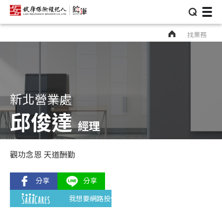
⌕
找業務
新北營業處
邱俊達
經理
觀功念恩 天道酬勤
我想要網路投保