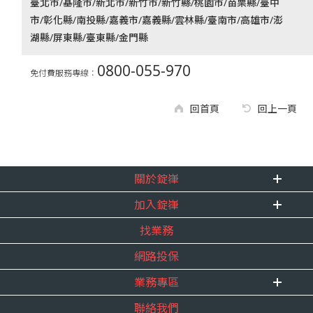
臺北市/基隆市/新北市/新竹市/新竹縣/桃園市/苗栗縣/臺中
市/彰化縣/南投縣/嘉義市/嘉義縣/雲林縣/臺南市/高雄市/澎
湖縣/屏東縣/臺東縣/金門縣
0800-055-970
免付費服務專線：
回首頁
回上一頁
關於錠嵂
加入錠嵂
企業資訊
找業務
重要事跡
內勤招聘
得獎紀錄
網路投保
精英招募
服務宣言
年度增員計畫
業務專區
合作夥伴
聯絡我們