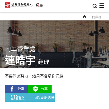
⌕
找業務
南二營業處
連晧宇
經理
不要假裝努力，結果不會陪你演戲
我想要網路投保