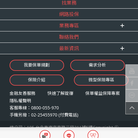
找業務
重要事跡
內勤招聘
得獎紀錄
網路投保
精英招募
服務宣言
年度增員計畫
業務專區
合作夥伴
聯絡我們
E 線資源網
最新資訊
最新消息
我要保單規劃
需求分析
錠嵂焦點
保險介紹
微型保險專區
影音頻道
業務資源分享
金融友善服務
快速了解錠嵂
保單權益保障專案
隱私權聲明
客服專線：0800-055-970
手機另撥：02-25455970 (付費電話)
總公司：105 台北市南京東路三段311號5樓Copyright Ⓒ
2026 錠嵂保險經紀人股份有限公司LAW Insurance Broker