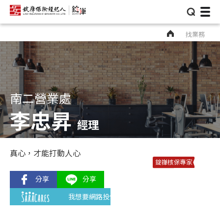
⌕
找業務
南二營業處
李忠昇
經理
真心，才能打動人心
錠嵂核保專家
我想要網路投保