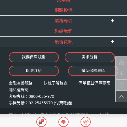
內勤招聘
得獎紀錄
網路投保
精英招募
服務宣言
年度增員計畫
業務專區
合作夥伴
聯絡我們
E 線資源網
最新資訊
最新消息
我要保單規劃
需求分析
錠嵂焦點
保險介紹
微型保險專區
影音頻道
業務資源分享
金融友善服務
快速了解錠嵂
保單權益保障專案
隱私權聲明
客服專線：0800-055-970
手機另撥：02-25455970 (付費電話)
總公司：105 台北市南京東路三段311號5樓Copyright Ⓒ
2026 錠嵂保險經紀人股份有限公司LAW Insurance Broker