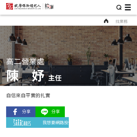
⌕
找業務
高二營業處
陳 妤
主任
自信來自平實的扎實
我想要網路投保