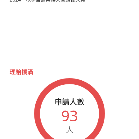
理賠撲滿
申請人數
93
人