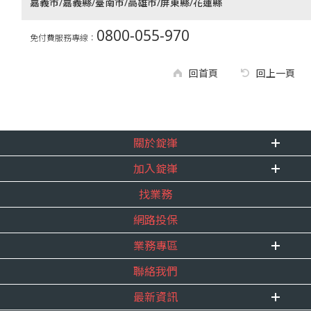
嘉義市/嘉義縣/臺南市/高雄市/屏東縣/花蓮縣
0800-055-970
免付費服務專線：
回首頁
回上一頁
關於錠嵂
加入錠嵂
企業資訊
找業務
重要事跡
內勤招聘
得獎紀錄
網路投保
精英招募
服務宣言
年度增員計畫
業務專區
合作夥伴
聯絡我們
E 線資源網
最新資訊