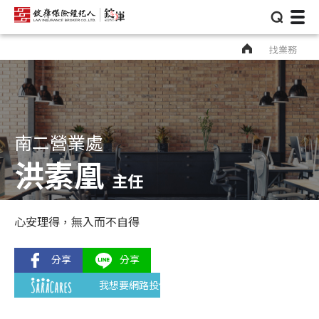
⌕
找業務
南二營業處
洪素凰
主任
心安理得，無入而不自得
我想要網路投保