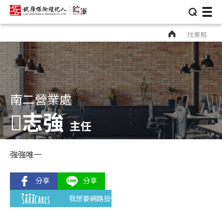
⌕
找業務
南二營業處
𨶒志強
主任
強強唯一
我想要網路投保