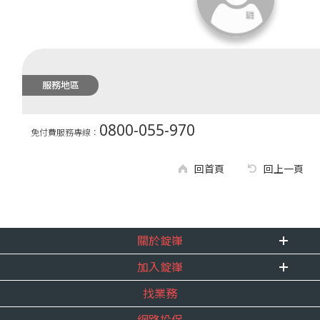
服務地區
0800-055-970
免付費服務專線：
回首頁
回上一頁
關於錠嵂
加入錠嵂
企業資訊
找業務
重要事跡
內勤招聘
得獎紀錄