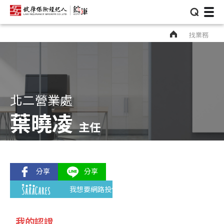
⌕
找業務
北二營業處
葉曉凌
主任
我想要網路投保
我的認證