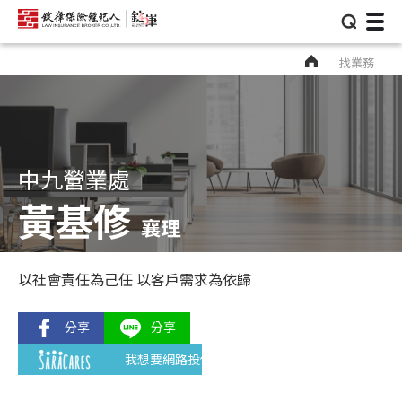
⌕
找業務
中九營業處
黃基修
襄理
以社會責任為己任 以客戶需求為依歸
我想要網路投保