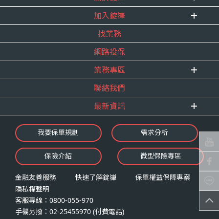
加入錠嵂
企業資訊
找業務
重要事跡
內勤招聘
得獎紀錄
網路投保
精英招募
服務宣言
年度增員計畫
業務專區
合作夥伴
聯絡我們
E 線資源網
最新資訊
最新消息
我要保單規劃
需求分析
錠嵂焦點
保險介紹
微型保險專區
影音頻道
業務資源分享
金融友善服務
快速了解錠嵂
保單權益保障專案
隱私權聲明
客服專線：0800-055-970
手機另撥：02-25455970 (付費電話)