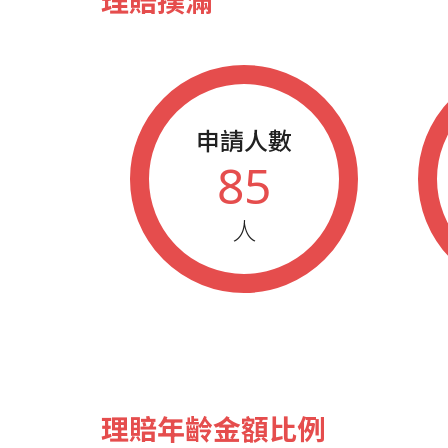
理賠撲滿
申請人數
85
人
理賠年齡金額比例