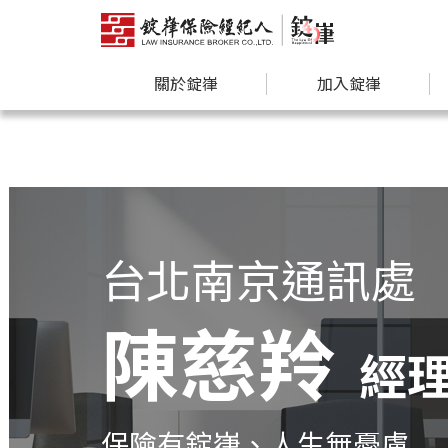
關於錠嵂
加入錠嵂
台北南京通訊處
陳慈羚
經
保險有錠嵂、人生無憂慮