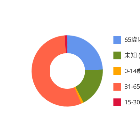
65歲以
未知 (
0-14歲
31-6
15-30