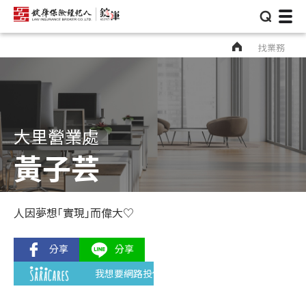
⌕
找業務
大里營業處
黃子芸
人因夢想｢實現｣而偉大♡
我想要網路投保