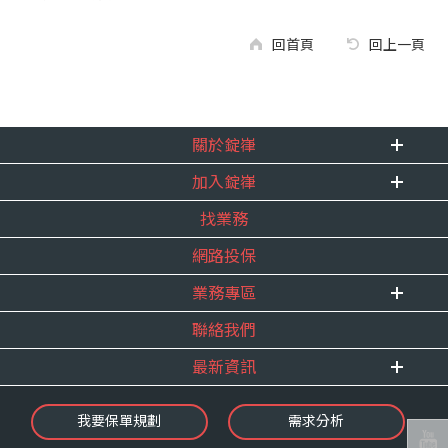
回首頁
回上一頁
關於錠嵂
加入錠嵂
企業資訊
找業務
重要事跡
內勤招聘
得獎紀錄
網路投保
精英招募
服務宣言
年度增員計畫
業務專區
合作夥伴
聯絡我們
E 線資源網
最新資訊
最新消息
我要保單規劃
需求分析
錠嵂焦點