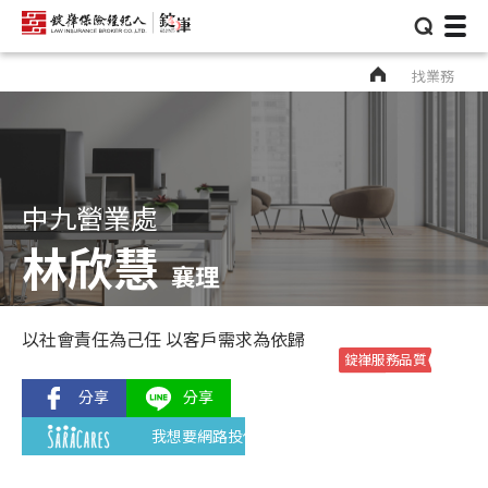
⌕
找業務
中九營業處
林欣慧
襄理
以社會責任為己任 以客戶需求為依歸
錠嵂服務品質
我想要網路投保