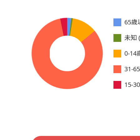
65歲以
未知 (
0-14歲
31-6
15-30