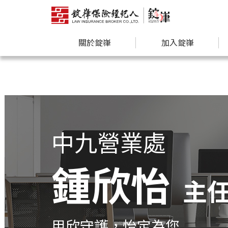
關於錠嵂
加入錠嵂
中九營業處
鍾欣怡
主
用欣守護，怡定為您