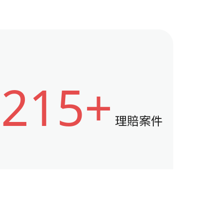
215+
理賠案件