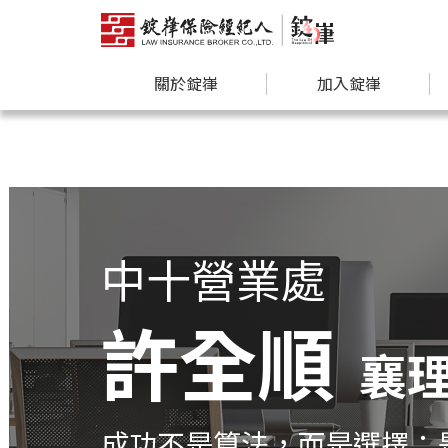
關於錠嵂
加入錠嵂
中十營業處
許全順
襄
成功不是算法，而是選擇；