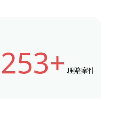
253+
理賠案件